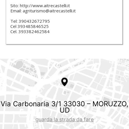
Sito:
http://www.aitrecastelli.it
Email: agriturismo@aitrecastelli.it
Tel: 390432672795
Cel 393485846525
Cel. 393382462584
Via Carbonaria 3/1 33030 – MORUZZO,
UD
guarda la strada da fare