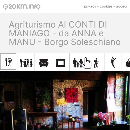
privacy
-
cookies
-
accedi
Agriturismo AI CONTI DI
MANIAGO - da ANNA e
MANU - Borgo Soleschiano