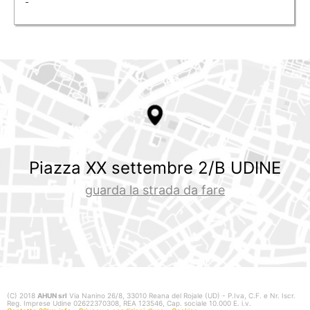
-
Piazza XX settembre 2/B UDINE
guarda la strada da fare
(C) 2018
AHUN srl
Via Nanino 26/8, 33010 Reana del Rojale (UD) - P.Iva, C.F. e Nr. Iscr.
Reg. Imprese Udine 02622370308, REA 123546, Cap. sociale 10.000 E. i.v.