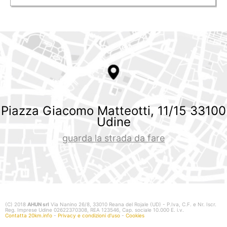
Piazza Giacomo Matteotti, 11/15 33100
Udine
guarda la strada da fare
(C) 2018
AHUN srl
Via Nanino 26/8, 33010 Reana del Rojale (UD) - P.Iva, C.F. e Nr. Iscr.
Reg. Imprese Udine 02622370308, REA 123546, Cap. sociale 10.000 E. i.v.
Contatta 20km.info
-
Privacy e condizioni d'uso
-
Cookies