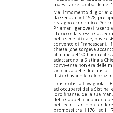
maestranze lombarde nel 1
Ma il “momento di gloria” d
da Genova nel 1528, precipi
ristagno economico. Per cos
Priamar i genovesi rasero al
storico e la stessa Cattedral
nella sede attuale, dove esi
convento di Francescani. I f
chiesa (che sorgeva accanto 
alla fine del ‘500 per realizz
adattarono la Sistina a Chi
convivenza non era delle migl
vicinanza delle due absidi, i
disturbavano le celebrazio
Trasferitisi a Lavagnola, i
ad occuparsi della Sistina,
loro finanze, della sua man
della Cappella andarono p
nei secoli, tanto da rendere
promossi tra il 1761 ed il 