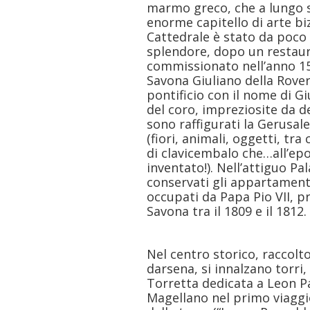
marmo greco, che a lungo s
enorme capitello di arte biz
Cattedrale è stato da poco 
splendore, dopo un restaur
commissionato nell’anno 150
Savona Giuliano della Rover
pontificio con il nome di Giul
del coro, impreziosite da de
sono raffigurati la Gerusal
(fiori, animali, oggetti, tr
di clavicembalo che…all’ep
inventato!). Nell’attiguo Pa
conservati gli appartamenti,
occupati da Papa Pio VII, p
Savona tra il 1809 e il 1812.
Nel centro storico, raccolto
darsena, si innalzano torri
Torretta dedicata a Leon Pa
Magellano nel primo viaggi