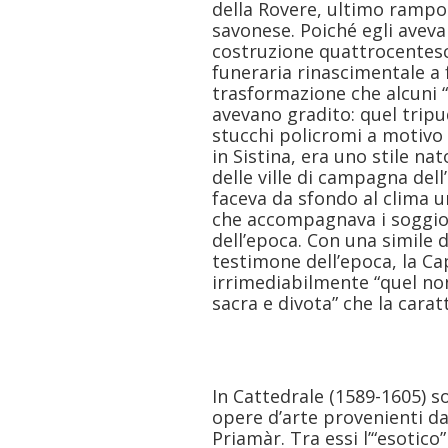
della Rovere, ultimo rampol
savonese. Poiché egli aveva
costruzione quattrocentesc
funeraria rinascimentale a
trasformazione che alcuni “
avevano gradito: quel tripu
stucchi policromi a motivo 
in Sistina, era uno stile nat
delle ville di campagna dell
faceva da sfondo al clima u
che accompagnava i soggiorn
dell’epoca. Con una simile
testimone dell’epoca, la Ca
irrimediabilmente “quel no
sacra e divota” che la carat
In Cattedrale (1589-1605) 
opere d’arte provenienti d
Priamàr. Tra essi l’“esotico