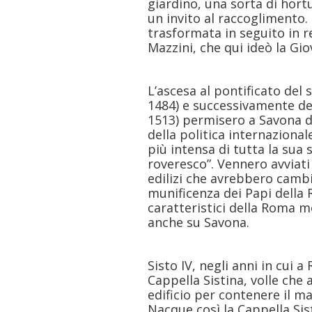
giardino, una sorta di hort
un invito al raccoglimento. 
trasformata in seguito in r
Mazzini, che qui ideò la Giov
L’ascesa al pontificato del 
1484) e successivamente del
1513) permisero a Savona di 
della politica internazionale
più intensa di tutta la sua 
roveresco”. Vennero avviati
edilizi che avrebbero cambiat
munificenza dei Papi della 
caratteristici della Roma 
anche su Savona.
Sisto IV, negli anni in cui 
Cappella Sistina, volle che
edificio per contenere il ma
Nacque così la Cappella Sist