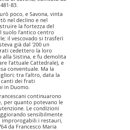
481-83.
urò poco, e Savona, vinta
tò nel declino e nel
truire la fortezza del
 suolo l’antico centro
e; il vescovado si trasferì
steva già dal ‘200 un
rati cedettero la loro
alla Sistina, e fu demolita
are l’attuale Cattedrale), e
esa conventuale. Ma la
iori; tra l’altro, data la
 canti dei frati
ni in Duomo.
 Francescani continuarono
 e, per quanto potevano le
utenzione. Le condizioni
eggiorando sensibilmente
 improrogabili i restauri,
1764 da Francesco Maria