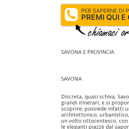
PER SAPERNE DI PIU
PREMI QUI E
SAVONA E PROVINCIA
SAVONA
Discreta, quasi schiva, Sav
grandi itinerari, e si prop
scoprire; possiede infatti 
architettonico, urbanistico,
un volto ottocentesco, con i
le eleganti piazze dal sap