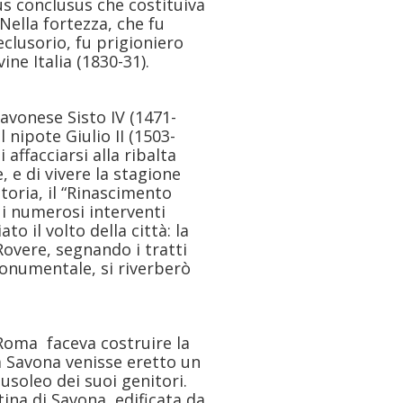
us conclusus che costituiva
Nella fortezza, che fu
eclusorio, fu prigioniero
ine Italia (1830-31).
savonese Sisto IV (1471-
 nipote Giulio II (1503-
affacciarsi alla ribalta
, e di vivere la stagione
storia, il “Rinascimento
 i numerosi interventi
o il volto della città: la
Rovere, segnando i tratti
monumentale, si riverberò
a Roma faceva costruire la
 a Savona venisse eretto un
usoleo dei suoi genitori.
ina di Savona, edificata da