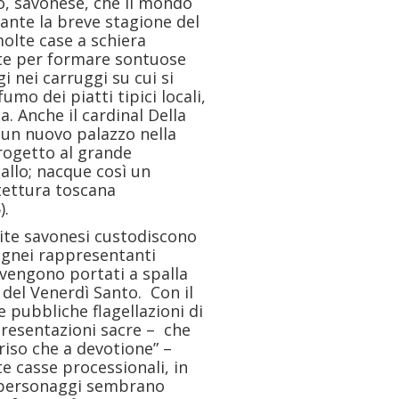
do, savonese, che il mondo
rante la breve stagione del
olte case a schiera
te per formare sontuose
i nei carruggi su cui si
fumo dei piatti tipici locali,
a. Anche il cardinal Della
e un nuovo palazzo nella
 progetto al grande
allo; nacque così un
tettura toscana
).
nite savonesi custodiscono
lignei rappresentanti
 vengono portati a spalla
a del Venerdì Santo. Con il
le pubbliche flagellazioni di
presentazioni sacre – che
riso che a devotione” –
e casse processionali, in
ei personaggi sembrano