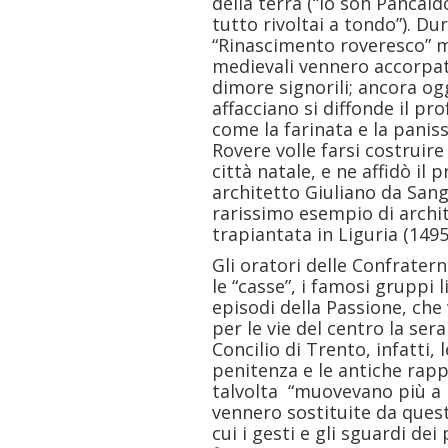
della terra (“Io son Pancal
tutto rivoltai a tondo”). Du
“Rinascimento roveresco” m
medievali vennero accorpa
dimore signorili; ancora ogg
affacciano si diffonde il pro
come la farinata e la paniss
Rovere volle farsi costruir
città natale, e ne affidò il
architetto Giuliano da Sang
rarissimo esempio di archi
trapiantata in Liguria (1495
Gli oratori delle Confrater
le “casse”, i famosi gruppi 
episodi della Passione, che
per le vie del centro la ser
Concilio di Trento, infatti, 
penitenza e le antiche rap
talvolta “muovevano più a 
vennero sostituite da quest
cui i gesti e gli sguardi d