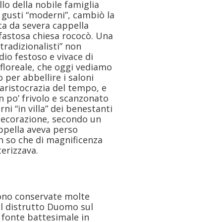
lo della nobile famiglia
 gusti “moderni”, cambiò la
a da severa cappella
 fastosa chiesa rococò. Una
tradizionalisti” non
dio festoso e vivace di
floreale, che oggi vediamo
o per abbellire i saloni
’aristocrazia del tempo, e
n po’ frivolo e scanzonato
i “in villa” dei benestanti
 decorazione, secondo un
ppella aveva perso
n so che di magnificenza
terizzava.
sono conservate molte
al distrutto Duomo sul
” fonte battesimale in