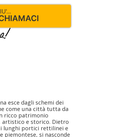
'...
 CHIAMACI
ona esce dagli schemi dei
one come una città tutta da
un ricco patrimonio
 artistico e storico. Dietro
 lunghi portici rettilinei e
ore piemontese, si nasconde