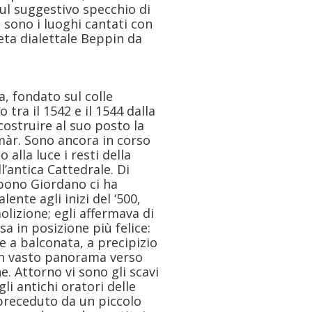
sul suggestivo specchio di
 sono i luoghi cantati con
eta dialettale Beppin da
a, fondato sul colle
 tra il 1542 e il 1544 dalla
ostruire al suo posto la
màr. Sono ancora in corso
 alla luce i resti della
’antica Cattedrale. Di
obono Giordano ci ha
lente agli inizi del ‘500,
lizione; egli affermava di
a in posizione più felice:
de a balconata, a precipizio
 un vasto panorama verso
e. Attorno vi sono gli scavi
li antichi oratori delle
preceduto da un piccolo