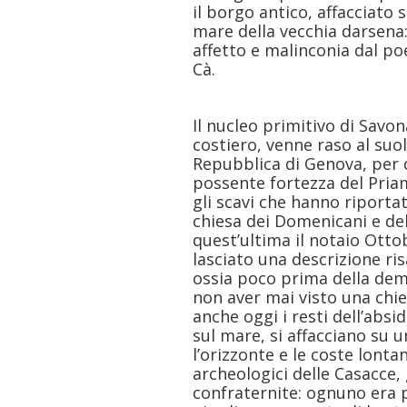
il borgo antico, affacciato 
mare della vecchia darsena:
affetto e malinconia dal po
Cà.
Il nucleo primitivo di Savon
costiero, venne raso al suolo
Repubblica di Genova, per c
possente fortezza del Pria
gli scavi che hanno riportato
chiesa dei Domenicani e dell
quest’ultima il notaio Ott
lasciato una descrizione risa
ossia poco prima della demo
non aver mai visto una chies
anche oggi i resti dell’absi
sul mare, si affacciano su
l’orizzonte e le coste lontan
archeologici delle Casacce, g
confraternite: ognuno era 