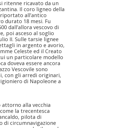
i ritenne ricavato da un
antina. Il coro ligneo della
riportato all’antico
o durato 18 mesi. Fu
0 dall’allora vescovo di
e, poi asceso al soglio
io II. Sulle tarsie lignee
ttagli in argento e avorio,
emme Celeste ed il Creato
a cui un particolare modello
oca doveva essere ancora
lazzo Vescovile sono
 con gli arredi originari,
rigioniero di Napoleone a
 attorno alla vecchia
, come la trecentesca
ncaldo, pilota di
o di circumnavigazione