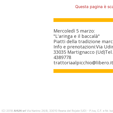
Questa pagina è sc
Mercoledì 5 marzo:
"L'aringa e il baccalà"
Piatti della tradizione mar
Info e prenotazioni:Via Udi
33035 Martignacco (Ud)Tel. 
4389778
trattoriaalpicchio@libero.i
(C) 2018
AHUN srl
Via Nanino 26/8, 33010 Reana del Rojale (UD) - P.Iva, C.F. e Nr. 