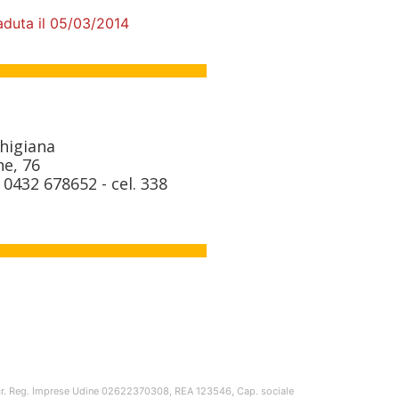
aduta il 05/03/2014
chigiana
ne, 76
0432 678652 - cel. 338
t
Iscr. Reg. Imprese Udine 02622370308, REA 123546, Cap. sociale