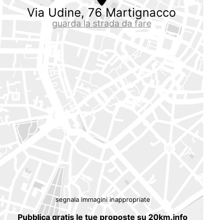
Via Udine, 76 Martignacco
guarda la strada da fare
segnala immagini inappropriate
Pubblica gratis le tue proposte su 20km.info